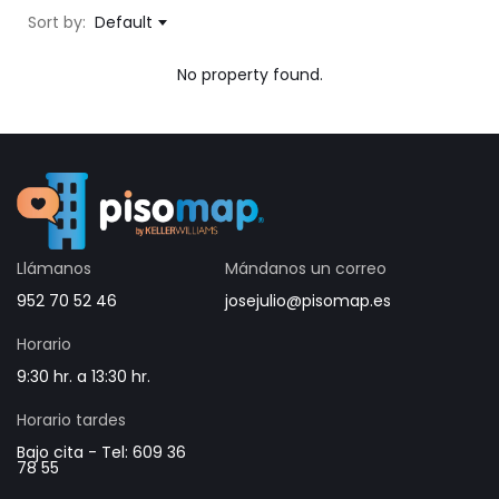
Sort by:
Default
No property found.
Llámanos
Mándanos un correo
952 70 52 46
josejulio@pisomap.es
Horario
9:30 hr. a 13:30 hr.
Horario tardes
Bajo cita - Tel: 609 36
78 55