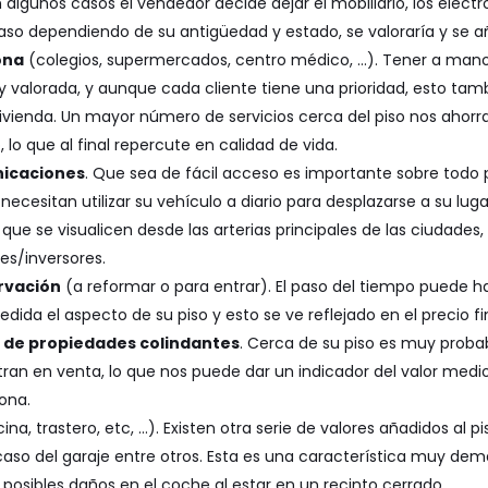
n algunos casos el vendedor decide dejar el mobiliario, los elec
aso dependiendo de su antigüedad y estado, se valoraría y se añad
ona
(colegios, supermercados, centro médico, …). Tener a mano
 valorada, y aunque cada cliente tiene una prioridad, esto tamb
 vivienda. Un mayor número de servicios cerca del piso nos ahor
 lo que al final repercute en calidad de vida.
nicaciones
. Que sea de fácil acceso es importante sobre todo 
cesitan utilizar su vehículo a diario para desplazarse a su luga
 que se visualicen desde las arterias principales de las ciudades
es/inversores.
rvación
(a reformar o para entrar). El paso del tiempo puede h
da el aspecto de su piso y esto se ve reflejado en el precio fin
a de propiedades colindantes
. Cerca de su piso es muy proba
ran en venta, lo que nos puede dar un indicador del valor medio
ona.
cina, trastero, etc, …). Existen otra serie de valores añadidos al
 caso del garaje entre otros. Esta es una característica muy de
a posibles daños en el coche al estar en un recinto cerrado.