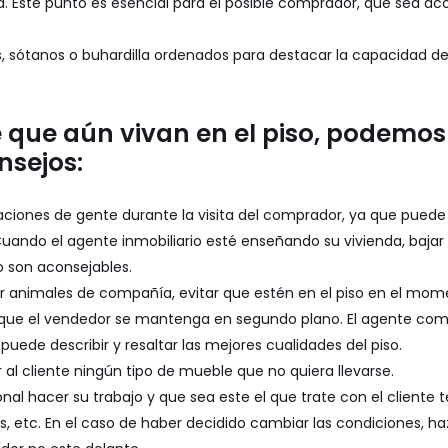
a. Este punto es esencial para el posible comprador, que sea a
os, sótanos o buhardilla ordenados para destacar la capacidad d
e que aún vivan en el piso, podemos
onsejos:
aciones de gente durante la visita del comprador, ya que puede
. Cuando el agente inmobiliario esté enseñando su vivienda, baja
io son aconsejables.
r animales de compañía, evitar que estén en el piso en el momen
ue el vendedor se mantenga en segundo plano. El agente comer
 puede describir y resaltar las mejores cualidades del piso.
 al cliente ningún tipo de mueble que no quiera llevarse.
onal hacer su trabajo y que sea este el que trate con el cliente 
s, etc. En el caso de haber decidido cambiar las condiciones, ha