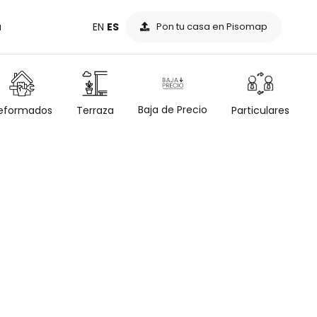
a
EN
ES
Pon tu casa en Pisomap
Baja de Precio
eformados
Terraza
Particulares