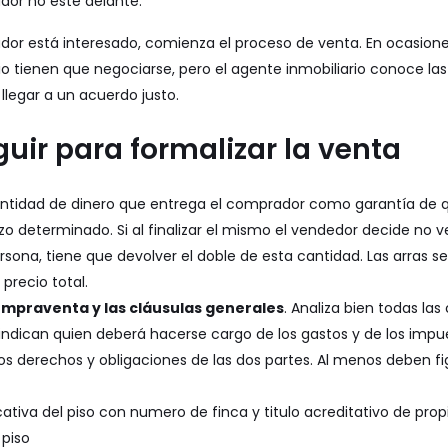
or no este delante.
or está interesado, comienza el proceso de venta. En ocasione
ipio tienen que negociarse, pero el agente inmobiliario conoce l
legar a un acuerdo justo.
uir para formalizar la venta
cantidad de dinero que entrega el comprador como garantía de 
zo determinado. Si al finalizar el mismo el vendedor decide no v
rsona, tiene que devolver el doble de esta cantidad. Las arras 
precio total.
ompraventa y las cláusulas generales
. Analiza bien todas las
e indican quien deberá hacerse cargo de los gastos y de los impu
 los derechos y obligaciones de las dos partes. Al menos deben fi
cativa del piso con numero de finca y titulo acreditativo de pro
 piso