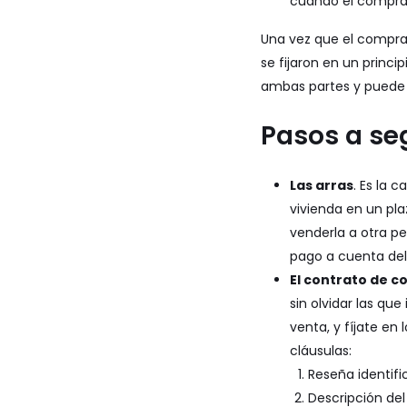
cuando el comprad
Una vez que el comprad
se fijaron en un princ
ambas partes y puede l
Pasos a seg
Las arras
. Es la 
vivienda en un pla
venderla a otra pe
pago a cuenta del 
El contrato de c
sin olvidar las qu
venta, y fíjate en
cláusulas:
Reseña identifi
Descripción del