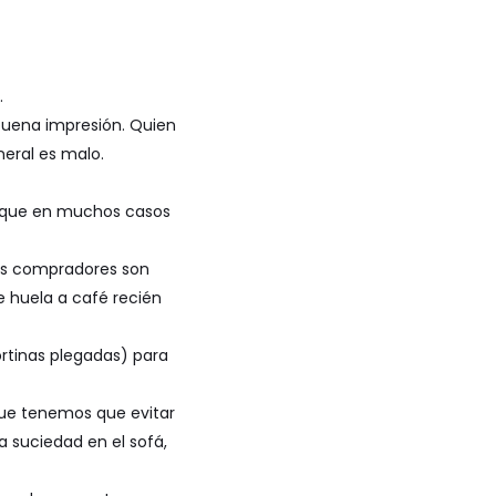
.
uena impresión. Quien
neral es malo.
ya que en muchos casos
les compradores son
ue huela a café recién
ortinas plegadas) para
que tenemos que evitar
a suciedad en el sofá,