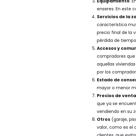
Equipamiento
. E
enseres. En este c
Servicios de la z
característica muy
precio final de la
pérdida de tiempo,
Accesos y comu
compradores que ne
aquellas viviendas
por los comprador
Estado de conse
mayor o menor medi
Precios de vent
que ya se encuent
vendiendo en su z
Otros
(garaje, pis
valor, como es el
clientes, que evit