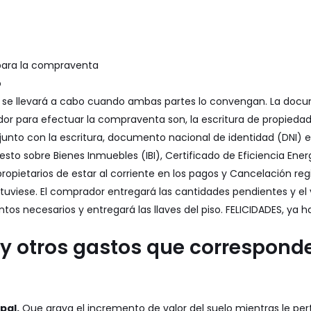
para la compraventa
o
ta se llevará a cabo cuando ambas partes lo convengan. La do
or para efectuar la compraventa son, la escritura de propiedad 
unto con la escritura, documento nacional de identidad (DNI) en
sto sobre Bienes Inmuebles (IBI),
Certificado de Eficiencia Ener
opietarios de estar al corriente en los pagos y Cancelación regi
s tuviese. El comprador entregará las cantidades pendientes y e
os necesarios y entregará las llaves del piso. FELICIDADES, ya h
y otros gastos que corresponde
pal.
Que grava el incremento de valor del suelo mientras le pe