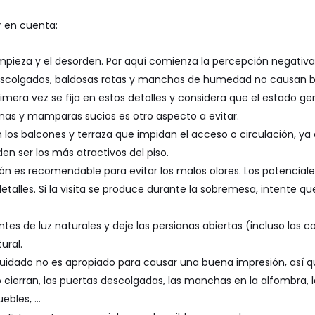
r en cuenta:
 limpieza y el desorden. Por aquí comienza la percepción negativa
escolgados, baldosas rotas y manchas de humedad no causan b
primera vez se fija en estos detalles y considera que el estado ge
anas y mamparas sucios es otro aspecto a evitar.
n los balcones y terraza que impidan el acceso o circulación, 
en ser los más atractivos del piso.
ión es recomendable para evitar los malos olores. Los potencia
detalles. Si la visita se produce durante la sobremesa, intente q
tes de luz naturales y deje las persianas abiertas (incluso las c
ural.
cuidado no es apropiado para causar una buena impresión, así 
 cierran, las puertas descolgadas, las manchas en la alfombra, l
uebles, …