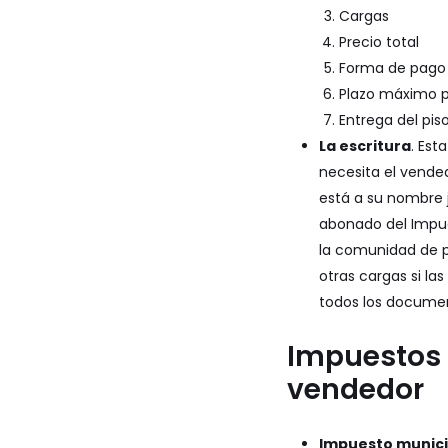
Cargas
Precio total
Forma de pago
Plazo máximo 
Entrega del pis
La escritura
. Es
necesita el vended
está a su nombre j
abonado del Impue
la comunidad de pr
otras cargas si la
todos los document
Impuestos 
vendedor
Impuesto munici