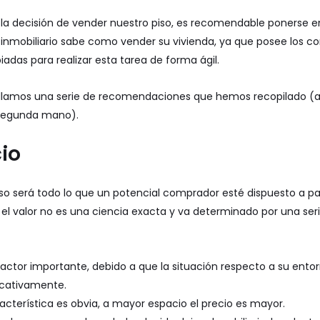
la decisión de
vender
nuestro piso, es recomendable ponerse 
 inmobiliario sabe como vender su vivienda, ya que posee los c
adas para realizar esta tarea de forma ágil.
allamos una serie de recomendaciones que hemos recopilado (
 segunda mano).
cio
piso será todo lo que un potencial comprador esté dispuesto a pa
 valor no es una ciencia exacta y va determinado por una serie
 factor importante, debido a que la situación respecto a su ent
ficativamente.
racterística es obvia, a mayor espacio el precio es mayor.