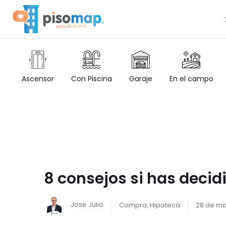
Ascensor
Con Piscina
Garaje
En el campo
8 consejos si has deci
Jose Julio
Compra
,
Hipoteca
28 de ma