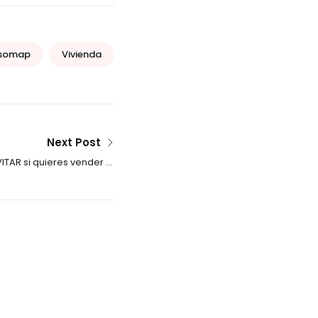
isomap
Vivienda
Next Post
ITAR si quieres vender tu
casa