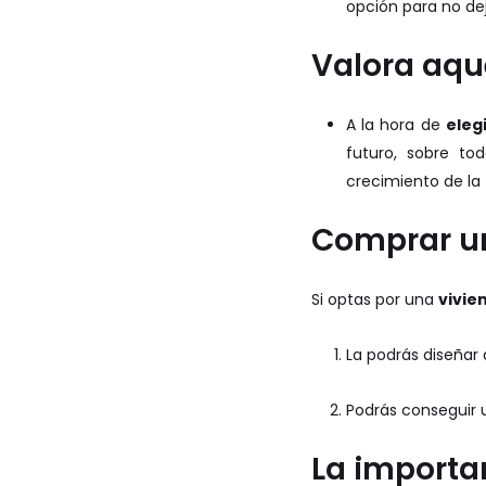
opción para no de
Valora aqu
A la hora de
eleg
f
uturo, sobre to
crecimiento de la z
Comprar un
Si optas por una
vivie
La podrás diseñar 
Podrás conseguir 
La importa