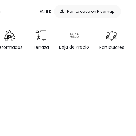
a
EN
ES
Pon tu casa en Pisomap
Baja de Precio
eformados
Terraza
Particulares