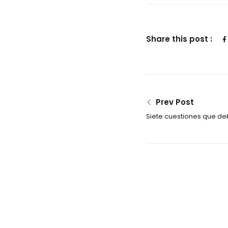
Share this post :
Prev Post
Siete cuestiones que d
de firmar una hipoteca