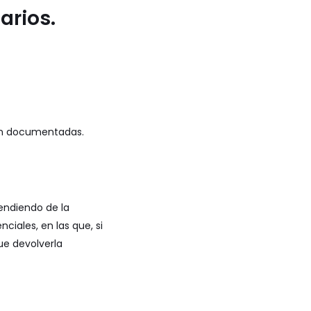
arios.
tén documentadas.
pendiendo de la
ciales, en las que, si
ue devolverla