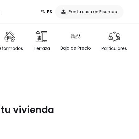
a
EN
ES
Pon tu casa en Pisomap
Baja de Precio
eformados
Terraza
Particulares
 tu vivienda