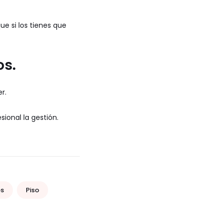
ue si los tienes que
os.
r.
ional la gestión.
os
Piso