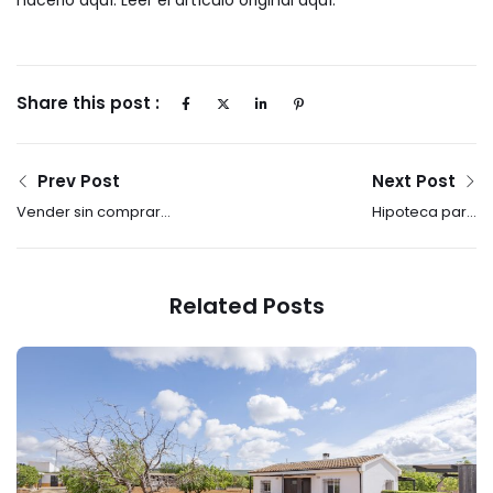
hacerlo aquí:
Leer el artículo original aquí
.
Share this post :
Prev Post
Next Post
Vender sin comprar
Hipoteca para
otra casa: la jugada
comprar en Antequera:
estratégica que puede
guía clara sin
darte ventaja (si la
tecnicismos
Related Posts
haces con un plan)