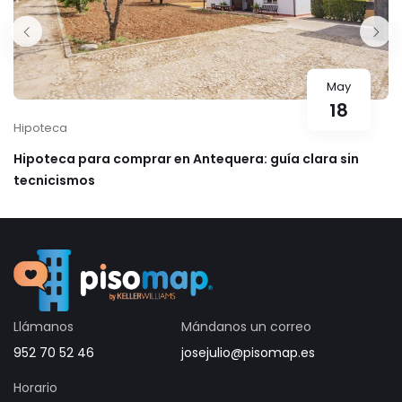
May
18
Hipoteca
Hipoteca para comprar en Antequera: guía clara sin
tecnicismos
Llámanos
Mándanos un correo
952 70 52 46
josejulio@pisomap.es
Horario