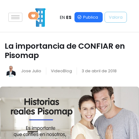
EN
ES
Publica
Valora
La importancia de CONFIAR en
Pisomap
Jose Julio
VideoBlog
3 de abril de 2018