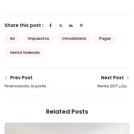
Share this post :
Ibi
Impuestos
Inmobiliaria
Pagar
Venta Vivienda
Prev Post
Next Post
Financiación, la parte
Renta 2017 ¿Qué
más importante al
reducción por el
comprar una vivienda
alquiler tienes si eres
casero?
Related Posts