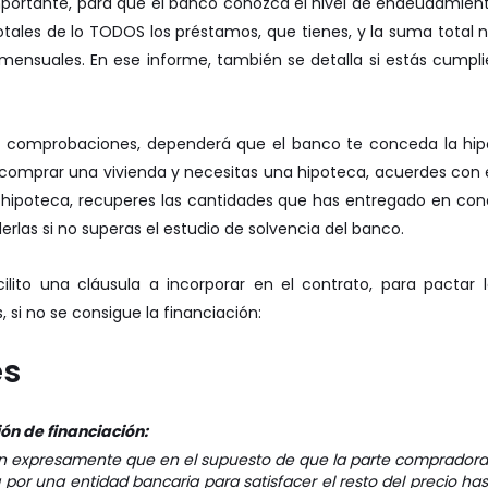
mportante, para que el banco conozca el nivel de endeudamiento
tales de lo TODOS los préstamos, que tienes, y la suma total 
 mensuales. En ese informe, también se detalla si estás cumpl
s comprobaciones, dependerá que el banco te conceda la hip
 comprar una vivienda y necesitas una hipoteca, acuerdes con 
a hipoteca, recuperes las cantidades que has entregado en conc
erlas si no superas el estudio de solvencia del banco.
cilito una cláusula a incorporar en el contrato, para pactar 
 si no se consigue la financiación:
es
ón de financiación:
 expresamente que en el supuesto de que la parte comprador
por una entidad bancaria para satisfacer el resto del precio hast