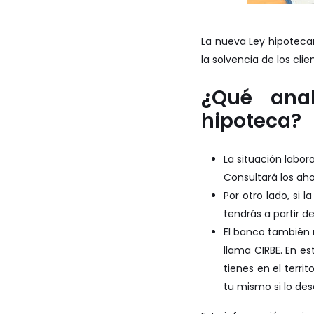
La nueva Ley hipotecar
la solvencia de los cl
¿Qué ana
hipoteca?
La situación labor
Consultará los aho
Por otro lado, si 
tendrás a partir d
El banco también 
llama CIRBE. En es
tienes en el terri
tu mismo si lo de