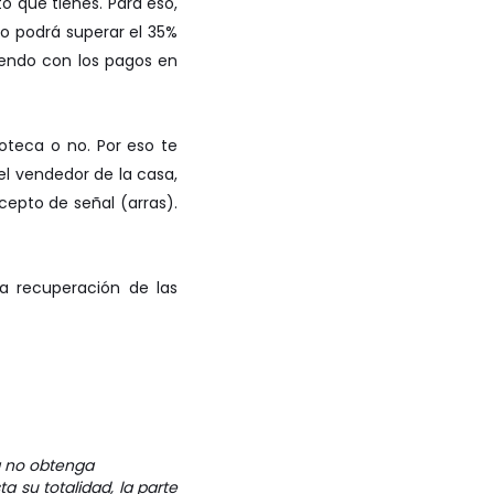
 que tienes. Para eso,
no podrá superar el 35%
iendo con los pagos en
oteca o no. Por eso te
el vendedor de la casa,
epto de señal (arras).
la recuperación de las
a no obtenga
a su totalidad, la parte