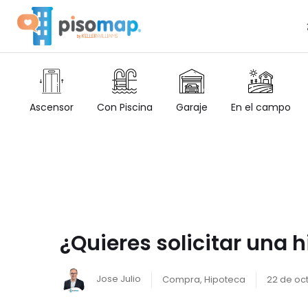
Ascensor
Con Piscina
Garaje
En el campo
¿Quieres solicitar una 
Jose Julio
Compra
,
Hipoteca
22 de oc