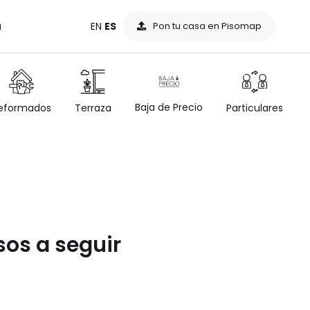
a
EN
ES
Pon tu casa en Pisomap
Baja de Precio
eformados
Terraza
Particulares
sos a seguir