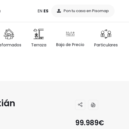
a
EN
ES
Pon tu casa en Pisomap
Baja de Precio
eformados
Terraza
Particulares
tián
99.989
€