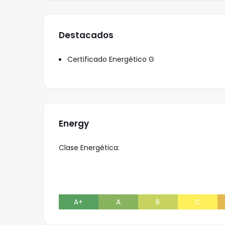
Destacados
Certificado Energético G
Energy
Clase Energética:
A+
A
B
C