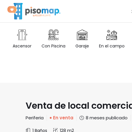
Ascensor
Con Piscina
Garaje
En el campo
Venta de local comercia
Periferia
En venta
8 meses publicado
1 Baños
128 m2