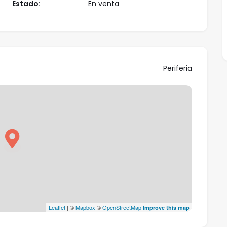
Estado:
En venta
gencia del comprador: Se informa que eventualmente
 del adquiriente, en aquellos casos, en los que se
ompra (PSI), de Personal Shopper Inmobiliario. NO
ormación exhaustiva sobre el funcionamiento, tipos
a, puede consultar el portal oficial de la Agencia
Periferia
nte enlace : https://bit.ly/4aj7HdZ~
Leaflet
| ©
Mapbox
©
OpenStreetMap
Improve this map