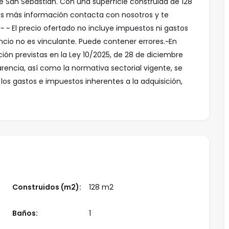
de San Sebastián. Con una superficie construida de 128
tas más información contacta con nosotros y te
~ ~ El precio ofertado no incluye impuestos ni gastos
uncio no es vinculante. Puede contener errores.~En
ón previstas en la Ley 10/2025, de 28 de diciembre
arencia, así como la normativa sectorial vigente, se
los gastos e impuestos inherentes a la adquisición,
esto sobre Transmisiones patrimoniales (ITP): Se
unidad Autónoma de Andalucía de carácter general del
3,5%, 2% o 1%, aplicables según las circunstancias
icas del inmueble). En el impuesto que se devenga
recio de venta, aquel que resulte superior.~• Gastos de
 conforme al arancel oficial regulado en el Anexo I, del
aprueba el arancel Notarial.~• Gastos de registro: La
Construidos (m2):
128 m2
cturará según el arancel oficial establecido en el
or el que se crea el arancel Notarial.~• Gastos de
Baños:
1
tación administrativa, liquidación de impuestos e
ados (IVA incluido). ~• Honorarios Agencia del