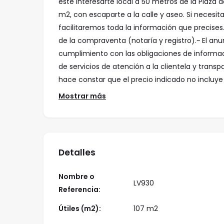
este interesarte local a 50 metros de la Plaza 
m2, con escaparte a la calle y aseo. Si necesi
facilitaremos toda la información que precises.
de la compraventa (notaría y registro).~ El an
cumplimiento con las obligaciones de informaci
de servicios de atención a la clientela y transp
hace constar que el precio indicado no incluye 
los cuales se desglosan a continuación:~• Impu
Mostrar más
aplicará el tipo impositivo vigente en la Com
7% (sin perjuicio de los tipos reducidos del 6%, 
personales del comprador o de las característ
sobre el valor de Referencia de Catastro o el p
Detalles
notaría: los honorarios notariales se calcularán
RD 1426/1989, de 17 de noviembre, por el que se 
Nombre o
LV930
inscripción en el Registro de la Propiedad se fa
Referencia:
ANEXO I, del RD 1427/1989, de 17 de noviembre, p
Útiles (m2):
107 m2
Gestión (Gestoría): Los honorarios por la trami
inspección registral ascienden a 600 € aproxim