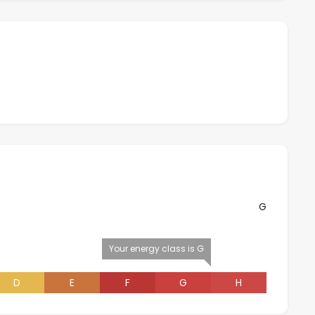
G
Your energy class is G
D
E
F
G
H