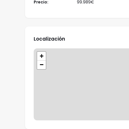
Precio:
99.989
€
Vendedor: incluidos en el PVP.~• Honorarios A
podrían existir honorarios profesionales a cargo
hubiesen contratado servicios de encargo de c
VINCULADOS AL PRECIO DE COMPRA.~Para una inf
impositivos y bonificaciones del ITP en Andalucí
Localización
Tributaria de la Junta de Andalucía en el siguie
+
−