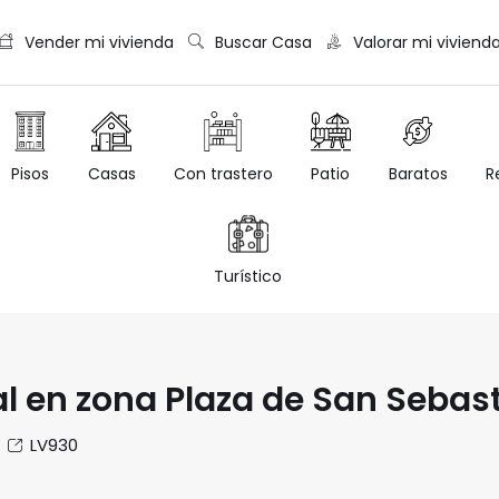
Vender mi vivienda
Buscar Casa
Valorar mi viviend
Casas
Con trastero
Patio
Baratos
R
Pisos
Turístico
l en zona Plaza de San Sebas
LV930