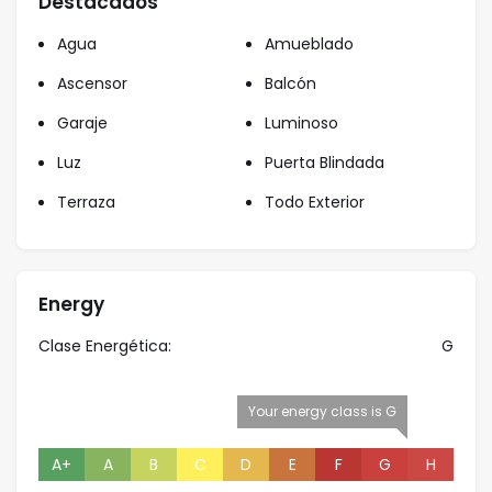
Destacados
Agua
Amueblado
Ascensor
Balcón
Garaje
Luminoso
Luz
Puerta Blindada
Terraza
Todo Exterior
Energy
Clase Energética:
G
Your energy class is G
A+
A
B
C
D
E
F
G
H