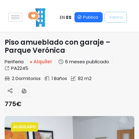
EN
ES
Publica
Valora
Piso amueblado con garaje –
Parque Verónica
Periferia
Alquiler
6 meses publicado
PA2245
2 Dormitorios
1 Baños
82 m2
775
€
ALQUILADO