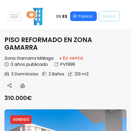
EN
ES
Publica
Valora
PISO REFORMADO EN ZONA
GAMARRA
Zona Gamarra Málaga
En venta
3 años publicado
PV1996
3 Dormitorios
2 Baños
129 m2
310.000
€
VENDIDO