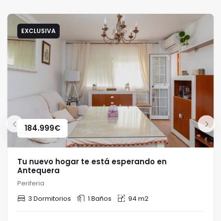
EXCLUSIVA
184.999
€
Tu nuevo hogar te está esperando en
Antequera
Periferia
3 Dormitorios
1 Baños
94 m2