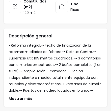
Construidos
Tipo
(m2)
Pisos
129 m2
Descripción general
• Reforma integral.~• Fecha de finalización de la
reforma: mediados de febrero.~• Distrito: Centro.~•
Superficie útil: 105 metros cuadrados. ~• 3 dormitorios
con armarios empotrados.~• 2 baños completos (1 en
suite).~• Amplio salón – comedor.~• Cocina
independiente a medida totalmente equipada con
muebles y electrodomésticos.~• Ventanas de climalit
doble.~• Puertas de madera lacadas en blanco.~•
Suelos de tarima y paredes blancas lisas.~• Trastero
Mostrar más
no incluido.~• Acceso al edificio adaptado para
personas con movilidad reducida. ~El precio