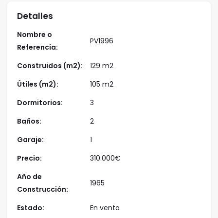
publicitado no incluye el ITP (Impuesto de
Detalles
transmisiones patrimoniales) ni los gastos de notaría
Nombre o
y registro. Este anuncio no es vinculante puede
PV1996
Referencia:
contener errores.
Construidos (m2):
129 m2
Útiles (m2):
105 m2
Dormitorios:
3
Baños:
2
Garaje:
1
Precio:
310.000
€
Año de
1965
Construcción:
Estado:
En venta