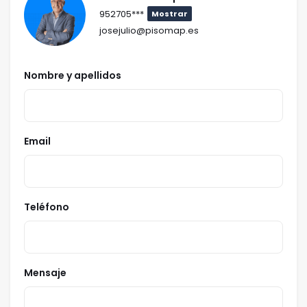
952705***
Mostrar
josejulio@pisomap.es
Nombre y apellidos
Email
Teléfono
Mensaje