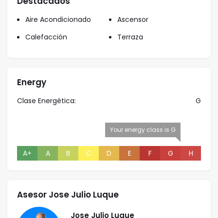
Destacados
Aire Acondicionado
Ascensor
Calefacción
Terraza
Energy
Clase Energética:
G
Your energy class is G
A+
A
B
C
D
E
F
G
H
Asesor Jose Julio Luque
Jose Julio Luque