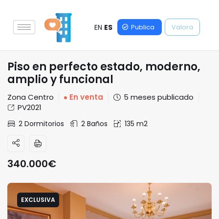
EN
ES
Publica
Valora
Piso en perfecto estado, moderno,
amplio y funcional
Zona Centro
En venta
5 meses publicado
PV2021
2 Dormitorios
2 Baños
135 m2
340.000
€
EXCLUSIVA