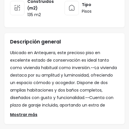
Construidos
Tipo
(m2)
Pisos
135 m2
Descripción general
Ubicado en Antequera, este precioso piso en
excelente estado de conservación es ideal tanto
como vivienda habitual como inversión.~~La vivienda
destaca por su amplitud y luminosidad, ofreciendo
un espacio cómodo y acogedor. Dispone de dos
amplias habitaciones y dos baños completos,
diseñados con gusto y funcionalidad.~~Cuenta con
plaza de garaje incluida, aportando un extra de
comodidad imprescindible hoy en día.~~Entre sus
Mostrar más
calidades, el piso presenta acabados modernos y
materiales de alta calidad, pensados para garantizar