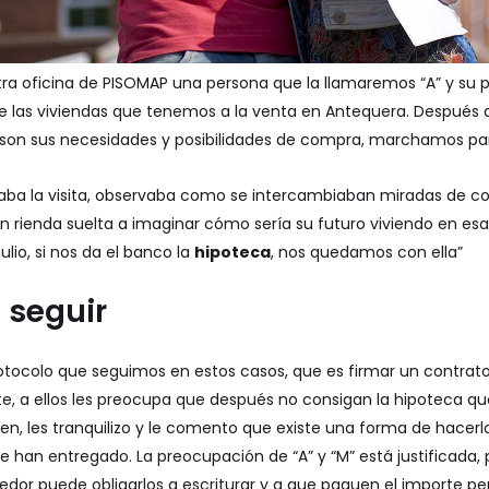
ra oficina de
PISOMAP
una persona que la llamaremos “A” y su p
de las viviendas que tenemos a la venta en
Antequera
. Después 
 son sus necesidades y
posibilidades de compra
, marchamos par
zaba la visita, observaba como se intercambiaban miradas de c
rienda suelta a imaginar cómo sería su futuro viviendo en esa c
ulio, si nos da el banco la
hipoteca
, nos quedamos con ella”
 seguir
protocolo que seguimos en estos casos, que es firmar un
contrato
e, a ellos les preocupa que después no consigan la hipoteca qu
bien, les tranquilizo y le comento que existe una forma de hacer
ue han entregado. La preocupación de “A” y “M” está justificada,
edor puede obligarlos a escriturar y a que paguen el importe pe