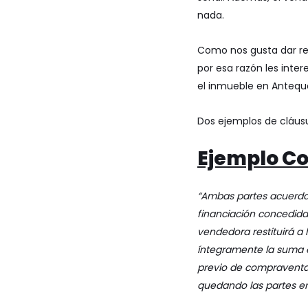
nada.
Como nos gusta dar re
por esa razón les inte
el inmueble
en Anteque
Dos ejemplos de cláusu
Ejemplo Co
“
Ambas partes acuerda
financiación concedida 
vendedora restituirá a
íntegramente la suma e
previo de compraventa
quedando las partes en 