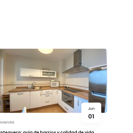
Jun
01
ivienda
ntequera: guía de barrios y calidad de vida