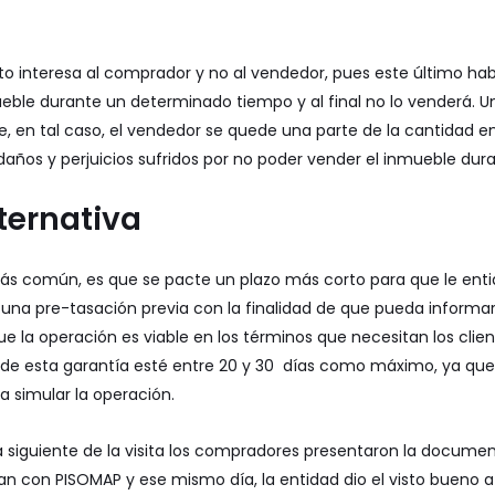
o interesa al comprador y no al vendedor, pues este último hab
ble durante un determinado tiempo y al final no lo venderá. U
e, en tal caso, el vendedor se quede una parte de la cantidad
daños y perjuicios sufridos por no poder vender el inmueble dura
ternativa
 más común, es que se pacte un plazo más corto para que le ent
 una
pre-tasación
previa con la finalidad de que pueda informa
ue la operación es viable en los términos que necesitan los clie
o de esta garantía esté entre 20 y 30 días como máximo, ya que 
a simular la operación.
día siguiente de la visita los compradores presentaron la docume
ran con
PISOMAP
y ese mismo día, la entidad dio el visto bueno a