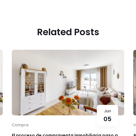
Related Posts
Jun
05
Compra
V
El proceso de compraventa inmobiliaria paso a
A