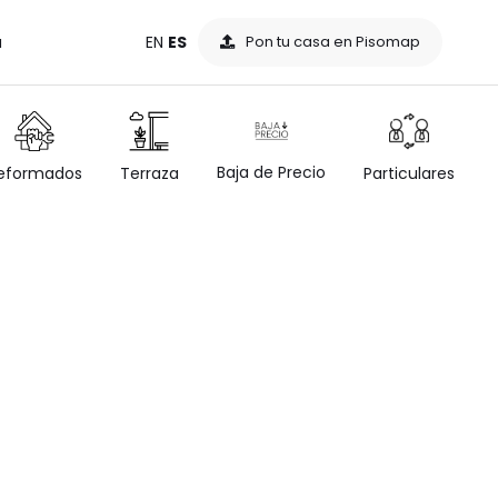
a
EN
ES
Pon tu casa en Pisomap
Baja de Precio
eformados
Terraza
Particulares