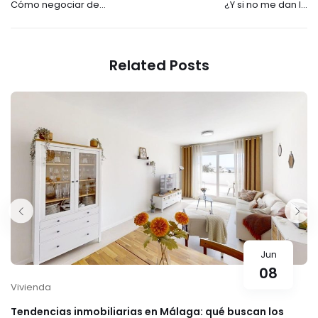
Cómo negociar de
¿Y si no me dan la
manera óptima el
hipoteca, pierdo la
precio del alquiler
señal?
Related Posts
Jun
08
Vivienda
Tendencias inmobiliarias en Málaga: qué buscan los