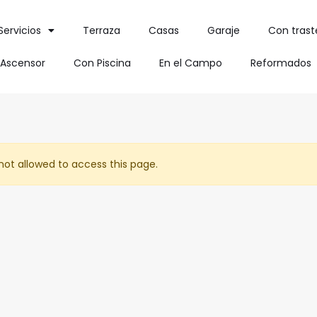
Servicios
Terraza
Casas
Garaje
Con trast
Ascensor
Con Piscina
En el Campo
Reformados
not allowed to access this page.