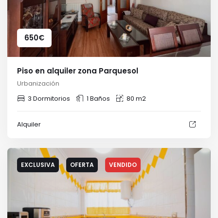
650
€
Piso en alquiler zona Parquesol
Urbanización
3 Dormitorios
1 Baños
80 m2
Alquiler
EXCLUSIVA
OFERTA
VENDIDO