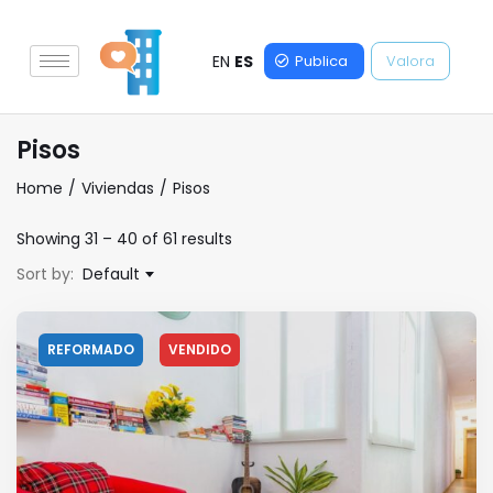
EN
ES
Publica
Valora
Pisos
Home
Viviendas
Pisos
Showing
31
–
40
of 61 results
Sort by:
Default
REFORMADO
VENDIDO