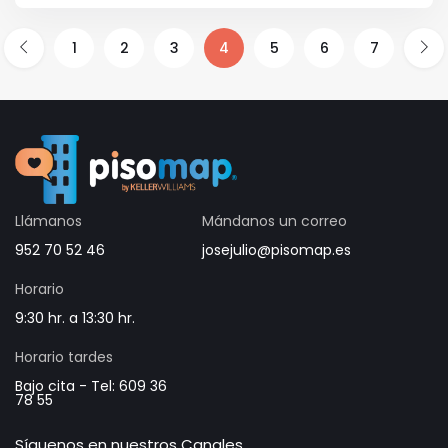
1
2
3
4
5
6
7
Llámanos
Mándanos un correo
952 70 52 46
josejulio@pisomap.es
Horario
9:30 hr. a 13:30 hr.
Horario tardes
Bajo cita - Tel: 609 36
78 55
Síguenos en nuestros Canales