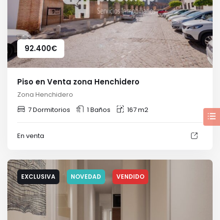
92.400
€
Piso en Venta zona Henchidero
Zona Henchidero
7 Dormitorios
1 Baños
167 m2
En venta
EXCLUSIVA
NOVEDAD
VENDIDO