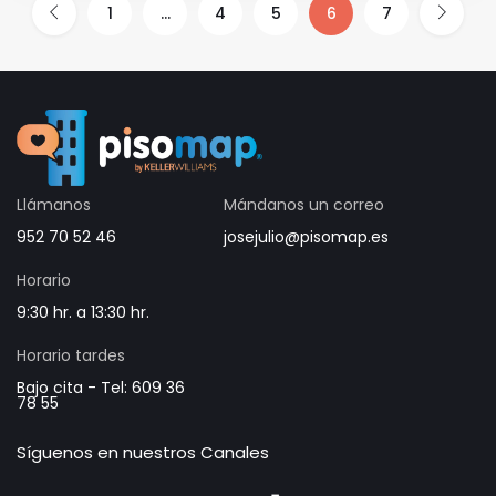
1
…
4
5
6
7
Llámanos
Mándanos un correo
952 70 52 46
josejulio@pisomap.es
Horario
9:30 hr. a 13:30 hr.
Horario tardes
Bajo cita - Tel: 609 36
78 55
Síguenos en nuestros Canales