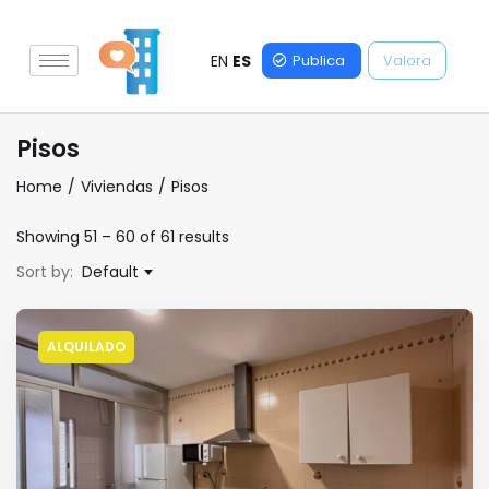
EN
ES
Publica
Valora
Pisos
Home
Viviendas
Pisos
Showing
51
–
60
of 61 results
Sort by:
Default
ALQUILADO