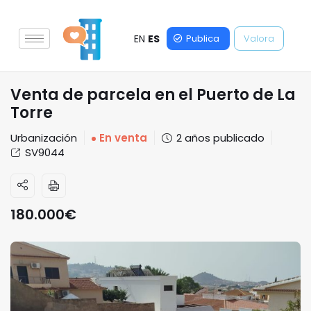
EN
ES
Publica
Valora
Venta de parcela en el Puerto de La
Torre
Urbanización
En venta
2 años publicado
SV9044
180.000
€