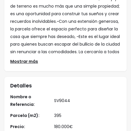
de terreno es mucho más que una simple propiedad;
es una oportunidad para construir tus sueños y crear
recuerdos inolvidables.~Con una extensión generosa,
la parcela ofrece el espacio perfecto para diseñar la
casa que siempre has deseado, ~Este es el lugar ideal
para quienes buscan escapar del bullicio de la ciudad
sin renunciar a las comodidades. La cercanía a todos
los servicios, colegios, tiendas y restaurantes,
Mostrar más
combinada con la tranquilidad, crea un equilibrio
perfecto para una vida plena y satisfactoria.~No dejes
pasar esta oportunidad única de adquirir una parcela
Detalles
en una ubicación tan privilegiada. Conviértete en
Nombre o
parte de la vibrante comunidad de Puerto de la Torre
SV9044
Referencia:
y construye el futuro que siempre has soñado.~¡Haz
tuyo este pedacito de cielo y empieza a vivir la vida
Parcela (m2):
395
que mereces!~~El precio publicitado no incluye el ITP
Precio:
180.000
€
(Impuesto de transmisiones patrimoniales) ni los