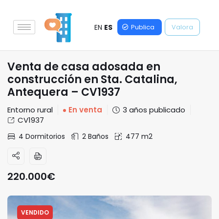
EN
ES
Publica
Valora
Venta de casa adosada en
construcción en Sta. Catalina,
Antequera – CV1937
Entorno rural
En venta
3 años publicado
CV1937
4 Dormitorios
2 Baños
477 m2
220.000
€
VENDIDO