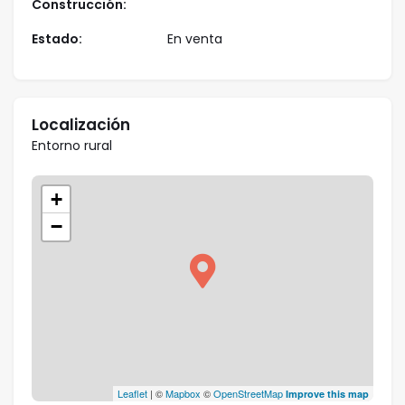
Construcción:
La casa cuenta también con un sótano amplio con
Estado:
En venta
capacidad para tres vehículos y un trastero,
asegurando espacio más que suficiente para
almacenamiento y comodidad.
Localización
Esta propiedad, aún con un 25% por completar, es
Entorno rural
una oportunidad única para dar vida a sus sueños, en
una de las zonas más cotizadas de Antequera. La
+
luminosidad y amplitud de sus estancias hacen de
−
esta casa el escenario perfecto para crear un hogar
lleno de vida y felicidad. Llámanos, te sorprenderá la
posibilidades que tiene ésta casa!!!
Cabe destacar que algunas de las imágenes
incluidas son simulaciones digitales de alta calidad,
diseñadas para ofrecer una visión realista de cómo
podrían quedar los espacios tras una adecuación
Leaflet
| ©
Mapbox
©
OpenStreetMap
Improve this map