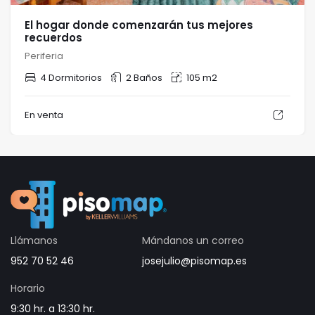
El hogar donde comenzarán tus mejores
recuerdos
Periferia
4 Dormitorios
2 Baños
105 m2
En venta
Llámanos
Mándanos un correo
952 70 52 46
josejulio@pisomap.es
Horario
9:30 hr. a 13:30 hr.