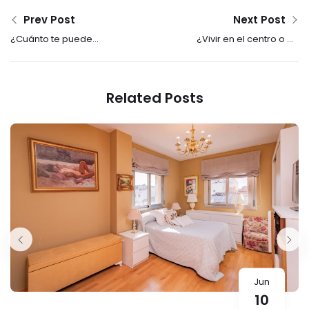
Prev Post
Next Post
¿Cuánto te puede
¿Vivir en el centro o en
costar construirte tu
las afueras? Ventajas e
casa?
inconvenientes
Related Posts
Jun
10